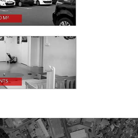
0 M²
NTS